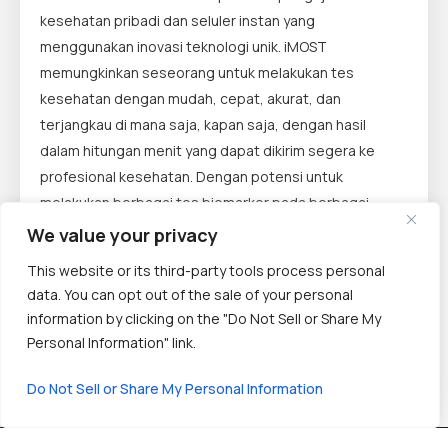
kesehatan pribadi dan seluler instan yang
menggunakan inovasi teknologi unik. iMOST
memungkinkan seseorang untuk melakukan tes
kesehatan dengan mudah, cepat, akurat, dan
terjangkau di mana saja, kapan saja, dengan hasil
dalam hitungan menit yang dapat dikirim segera ke
profesional kesehatan. Dengan potensi untuk
melakukan berbagai tes biomarker pada berbagai
cairan tubuh dengan biokimia yang berbeda, aplikasi
We value your privacy
pertama iMOST Hematology Analyzer adalah CBC atau
This website or its third-party tools process personal
hitung darah lengkap yang merupakan tanda penting
data. You can opt out of the sale of your personal
dari kesehatan seseorang, dan salah satu tes
information by clicking on the "Do Not Sell or Share My
laboratorium yang paling umum tetapi penting.
Personal Information" link.
Do Not Sell or Share My Personal Information