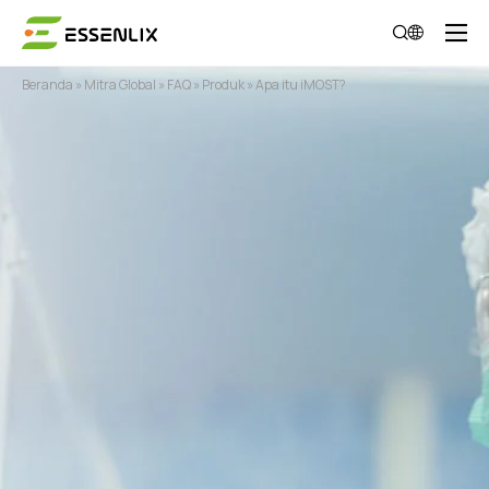
Beranda
»
Mitra Global
»
FAQ
»
Produk
»
Apa itu iMOST?