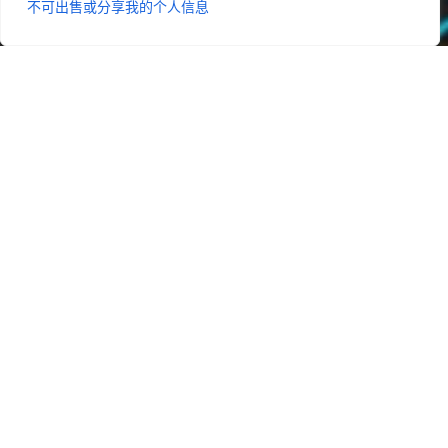
不可出售或分享我的个人信息
1
/
2
iMOST L
血细胞分析仪：
支持血红蛋白、白细胞及白细胞五分类
了解更多